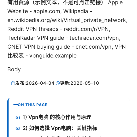
有用资源（示例文本，不是可点击链接） Apple
Website - apple.com, Wikipedia -
en.wikipedia.org/wiki/Virtual_private_network,
Reddit VPN threads - reddit.com/r/VPN,
TechRadar VPN guide - techradar.com/vpn,
CNET VPN buying guide - cnet.com/vpn, VPN
比较表 - vpnguide.example
Body
发布:
2026-04-04
·
更新:
2026-05-10
ON THIS PAGE
1) Vpn电脑 的核心作用与原理
2) 如何选择 Vpn电脑：关键指标