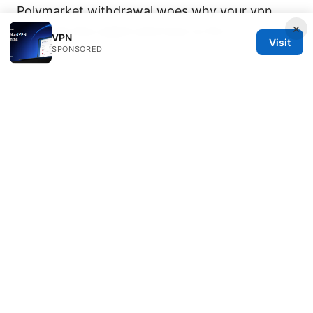
Polymarket withdrawal woes why your vpn
×
might be the culprit and how to fix it
VPN
Visit
SPONSORED
© REDESSVIDA 2026
Redessvida Group LLC
555 West Hastings Street
Vancouver, BC, V6B 4N7
CA
info@redessvida.org
+1-416-555-0129
About
Privacy Policy
Terms of Use