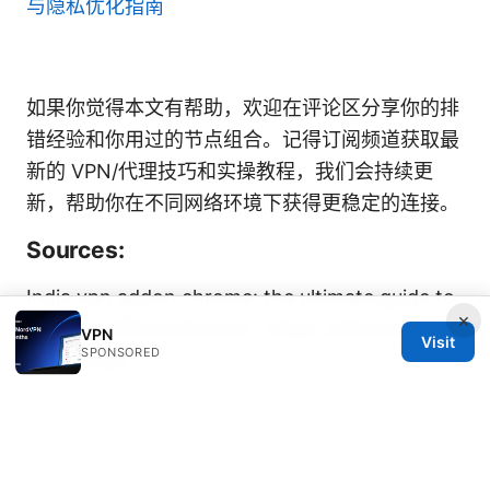
与隐私优化指南
如果你觉得本文有帮助，欢迎在评论区分享你的排
错经验和你用过的节点组合。记得订阅频道获取最
新的 VPN/代理技巧和实操教程，我们会持续更
新，帮助你在不同网络环境下获得更稳定的连接。
Sources:
India vpn addon chrome: the ultimate guide to
×
Chrome VPN extensions, setup, performance,
VPN
Visit
SPONSORED
and privacy
旅行记录怎么写才能吸引人：我的经验分享与实用
技巧 2025版——VPN场景下的写作与隐私保护要
点