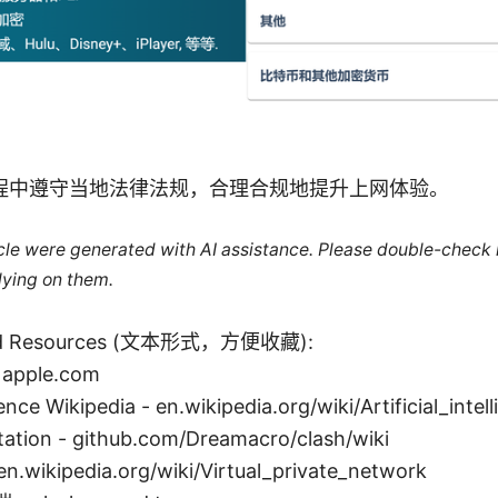
程中遵守当地法律法规，合理合规地提升上网体验。
ticle were generated with AI assistance. Please double-check
lying on them.
and Resources (文本形式，方便收藏):
 apple.com
igence Wikipedia - en.wikipedia.org/wiki/Artificial_intel
ation - github.com/Dreamacro/clash/wiki
wikipedia.org/wiki/Virtual_private_network