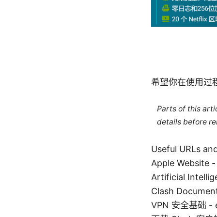
希望你在使用过
Parts of this ar
details before re
Useful URLs 
Apple Website -
Artificial Intell
Clash Document
VPN 安全基础 - en.