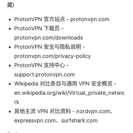
藏)
ProtonVPN 官方站点 - protonvpn.com
ProtonVPN 下载页 -
protonvpn.com/downloads
ProtonVPN 安全与隐私说明 -
protonvpn.com/privacy-policy
ProtonVPN 支持中心 -
support.protonvpn.com
Wikipedia 对比条目与通用 VPN 安全概览 -
en.wikipedia.org/wiki/Virtual_private_netwo
rk
其他主流 VPN 对比资料 - nordvpn.com、
expressvpn.com、surfshark.com