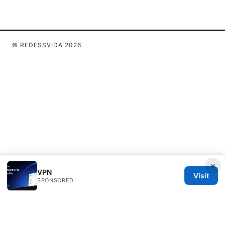
© REDESSVIDA 2026
×
VPN
Visit
SPONSORED
Redessvida Group LLC
555 West Hastings Street