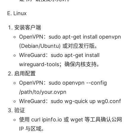
E. Linux
安装客户端
OpenVPN：sudo apt-get install openvpn
(Debian/Ubuntu) 或对应发行版。
WireGuard：sudo apt-get install
wireguard-tools；确保内核支持。
启用配置
OpenVPN：sudo openvpn --config
/path/to/your.ovpn
WireGuard：sudo wg-quick up wg0.conf
验证
使用 curl ipinfo.io 或 wget 等工具确认公网
IP 与区域。