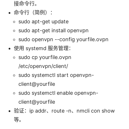
接命令行。
命令行（简例）：
sudo apt-get update
sudo apt-get install openvpn
sudo openvpn --config yourfile.ovpn
使用 systemd 服务管理：
sudo cp yourfile.ovpn
/etc/openvpn/client/
sudo systemctl start openvpn-
client@yourfile
sudo systemctl enable openvpn-
client@yourfile
验证：ip addr、route -n、nmcli con show
等。