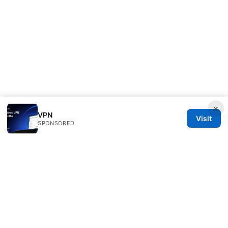
×
VPN
Visit
SPONSORED
Redessvida Group LLC
555 West Hastings Street
Vancouver, BC, V6B 4N7
CA
info@redessvida.org
+1-416-555-0129
About
Privacy Policy
Terms of Use