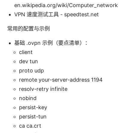
en.wikipedia.org/wiki/Computer_network
VPN 速度测试工具 - speedtest.net
常用的配置与示例
基础 .ovpn 示例（要点清单）：
client
dev tun
proto udp
remote your-server-address 1194
resolv-retry infinite
nobind
persist-key
persist-tun
ca ca.crt