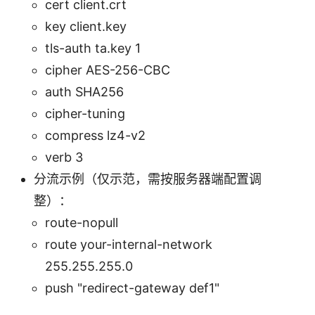
cert client.crt
key client.key
tls-auth ta.key 1
cipher AES-256-CBC
auth SHA256
cipher-tuning
compress lz4-v2
verb 3
分流示例（仅示范，需按服务器端配置调
整）：
route-nopull
route your-internal-network
255.255.255.0
push "redirect-gateway def1"