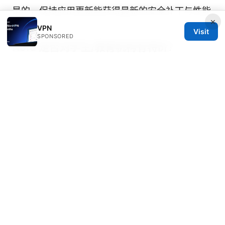
是的，保持应用更新能获得最新的安全补丁与性能
×
优化。
VPN
Visit
SPONSORED
Nord 是否对学生/教育机构有特价？
有时会有教育优惠或促销，留意官网公告及邮件通
知。
如何在没有 root 权限的设备上使用？
大多数设备不需要 root 权限就能使用 Nord 客户
端，只要安装官方应用即可。
Sources:
Las mejores vpn para tu movil en 2025 guia
completa y sencilla
Nordv 与 VPN：全面理解、
评测与操作指南，提升上网自由度与隐私保护