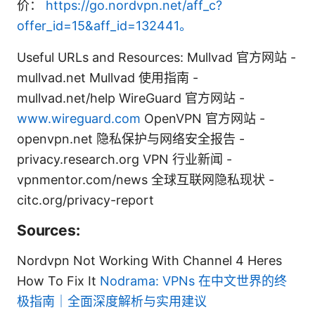
价：
https://go.nordvpn.net/aff_c?
offer_id=15&aff_id=132441。
Useful URLs and Resources: Mullvad 官方网站 -
mullvad.net Mullvad 使用指南 -
mullvad.net/help WireGuard 官方网站 -
www.wireguard.com
OpenVPN 官方网站 -
openvpn.net 隐私保护与网络安全报告 -
privacy.research.org VPN 行业新闻 -
vpnmentor.com/news 全球互联网隐私现状 -
citc.org/privacy-report
Sources:
Nordvpn Not Working With Channel 4 Heres
How To Fix It
Nodrama: VPNs 在中文世界的终
极指南｜全面深度解析与实用建议