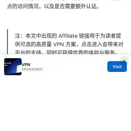
点的访问情况，以及是否需要额外认证。
注：本文中出现的 Affiliate 链接用于为读者提
供可选的高质量 VPN 方案，点击进入会带来对
平台的支持，同时可获得优质的体验与服务。
×
相关链接以实际展示为准，建议在购买前仔细
VPN
Visit
阅读条款与退款政策。
SPONSORED
Sources:
Getting your money back a no nonsense guide
to proton vpn refunds and related refund tips
Microsoft translator VPN 深度指南：保护隐私与