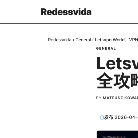
Redessvida
Redessvida
›
General
›
Letsvpn World
GENERAL
Lets
全攻
BY
MATEUSZ KOWA
发布:
2026-04-