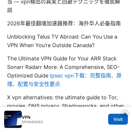
当 — vpn検出の真実と回避テクニックを徹底解
説
2026年最佳翻墙加速器推荐：海外华人必备指南
Unblocking Telus TV Abroad: Can You Use a
VPN When You’re Outside Canada?
The Ultimate VPN Guide for Your ARR Stack
Sonarr Radarr More: A Comprehensive, SEO-
Optimized Guide
Ipsec vpn下载：完整指南、原
理、配置与安全性要点
X vpn alternatives: the ultimate guide to Tor,
proxies, DNS privacy, Shadowsocks, and other
×
privacy tools
VPN
Visit
SPONSORED