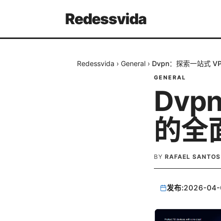
Redessvida
Redessvida
›
General
›
Dvpn：探索一站式 V
GENERAL
Dvp
的全
BY
RAFAEL SANTOS
发布:
2026-04-