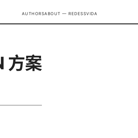
AUTHORS
ABOUT — REDESSVIDA
N 方案