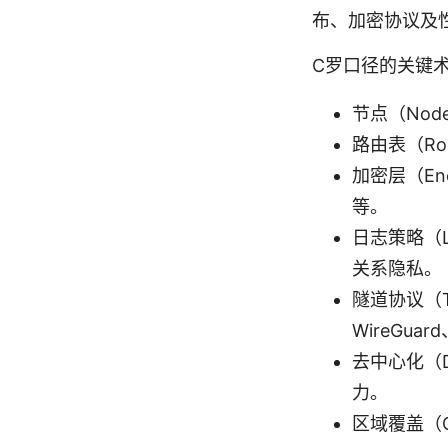
布、加密协议及
C罗口径的关键
节点（No
路由表（Ro
加密层（Enc
等。
日志策略（L
关系隐私。
隧道协议（Tu
WireGuar
去中心化（D
力。
区域覆盖（G