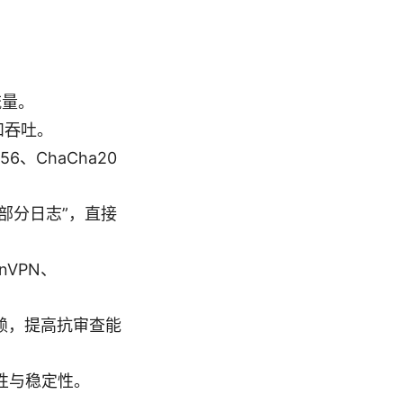
流量。
和吞吐。
56、ChaCha20
到“部分日志”，直接
nVPN、
的依赖，提高抗审查能
用性与稳定性。