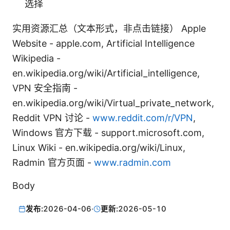
选择
实用资源汇总（文本形式，非点击链接） Apple
Website - apple.com, Artificial Intelligence
Wikipedia -
en.wikipedia.org/wiki/Artificial_intelligence,
VPN 安全指南 -
en.wikipedia.org/wiki/Virtual_private_network,
Reddit VPN 讨论 -
www.reddit.com/r/VPN
,
Windows 官方下载 - support.microsoft.com,
Linux Wiki - en.wikipedia.org/wiki/Linux,
Radmin 官方页面 -
www.radmin.com
Body
发布:
2026-04-06
·
更新:
2026-05-10