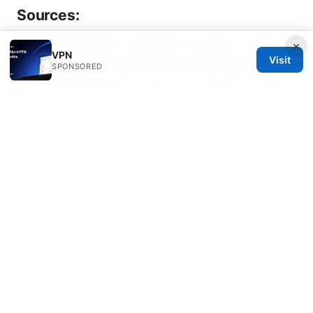
Sources:
Vpn破解版蓝奏云：全面解析VPN使用、正规VPN
×
VPN
Visit
选择、风险提示与蓝奏云场景下的合规使用
SPONSORED
Dragon加速器官网：VPNs 全方位解析与实用指
南
How many NordVPN users are there
unpacking the numbers and why it matters
科学上网自建：小白也能搞定的全能指南 (2026
版)
วิธี ตั้ง ค่า vpn ง่ายๆ ใน 5 นาท วิธี ตั้ง ค่า vpn ง่ายๆ
ใน 5 นาท ให้ได้ผลจริง ๆ เพื่อความปลอดภัยและ
ความเป็นส่วนตัว
科学上网：VPN 全解读、实用指南与常见问题