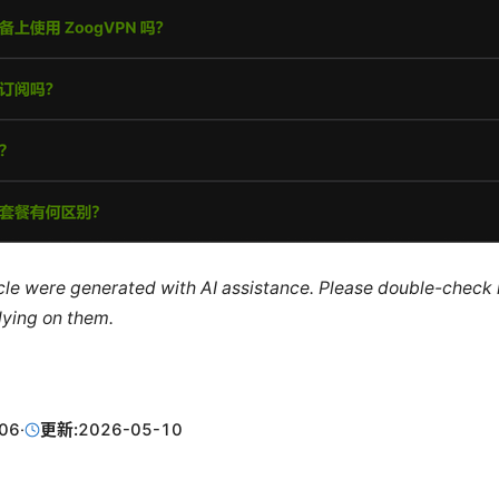
ticle were generated with AI assistance. Please double-check
lying on them.
06
·
更新:
2026-05-10