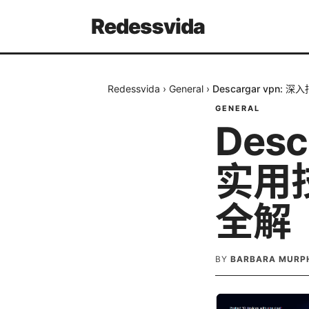
Redessvida
Redessvida
›
General
›
Descargar vpn
GENERAL
Des
实用
全解
BY
BARBARA MURP