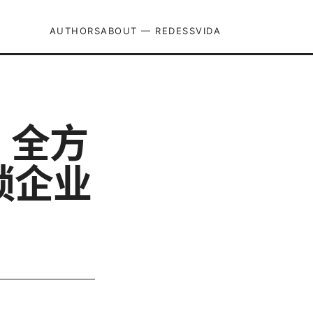
AUTHORS
ABOUT — REDESSVIDA
st：全方
锁企业