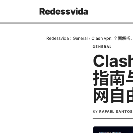
Redessvida
Redessvida
›
General
›
Clash vpn: 
GENERAL
Cla
指南
网自
BY
RAFAEL SANTOS