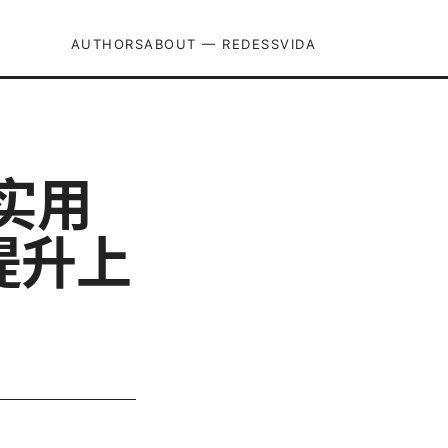
AUTHORS
ABOUT — REDESSVIDA
、实用
提升上