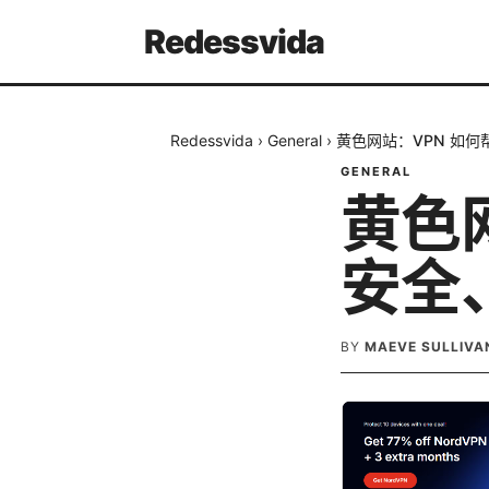
Redessvida
Redessvida
›
General
›
黄色网站：VPN 如
GENERAL
黄色
安全
BY
MAEVE SULLIVA