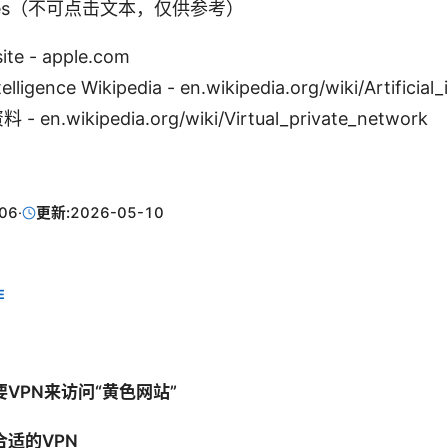
ources（不可点击文本，仅供参考）
ite - apple.com
ntelligence Wikipedia - en.wikipedia.org/wiki/Artificial_
 en.wikipedia.org/wiki/Virtual_private_network
06
·
更新:
2026-05-10
E
VPN来访问“黄色网站”
适的VPN