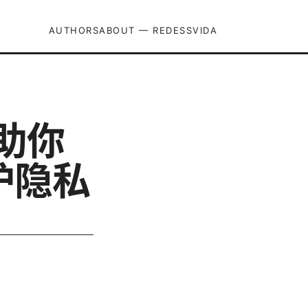
AUTHORS
ABOUT — REDESSVIDA
助你
护隐私