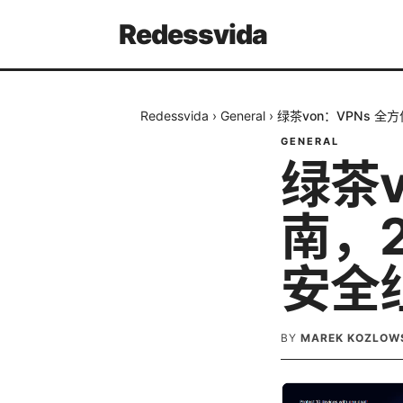
Redessvida
Redessvida
›
General
›
绿茶von：VPNs 
GENERAL
绿茶v
南，
安全
BY
MAREK KOZLOW