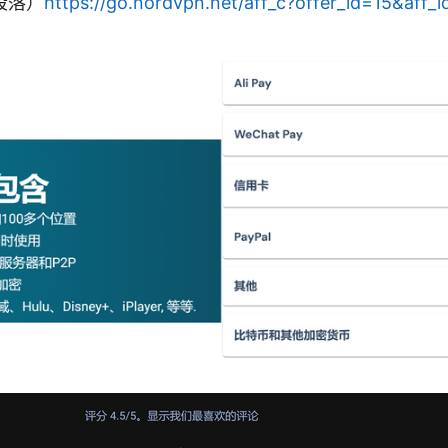
段落）
https://go.nordvpn.net/aff_c?offer_id=15&aff_