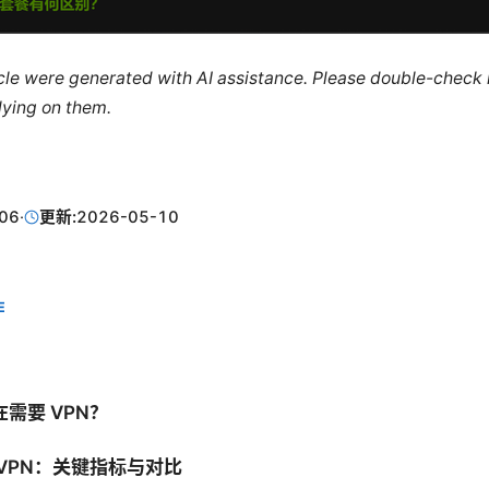
ticle were generated with AI assistance. Please double-check
lying on them.
06
·
更新:
2026-05-10
E
需要 VPN？
VPN：关键指标与对比