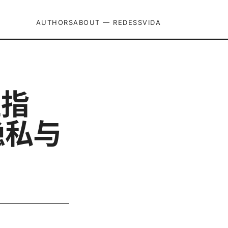
AUTHORS
ABOUT — REDESSVIDA
位指
隐私与