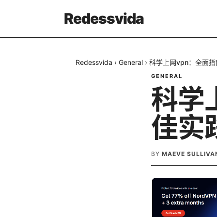
Redessvida
Redessvida
›
General
›
科学上网vpn：全面
GENERAL
科学
佳实
BY
MAEVE SULLIVA