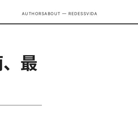
AUTHORS
ABOUT — REDESSVIDA
南、最