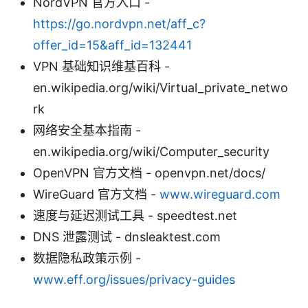
NordVPN 官方入口 -
https://go.nordvpn.net/aff_c?
offer_id=15&aff_id=132441
VPN 基础知识维基百科 -
en.wikipedia.org/wiki/Virtual_private_netwo
rk
网络安全基本指南 -
en.wikipedia.org/wiki/Computer_security
OpenVPN 官方文档 - openvpn.net/docs/
WireGuard 官方文档 -
www.wireguard.com
速度与延迟测试工具 - speedtest.net
DNS 泄露测试 - dnsleaktest.com
数据隐私政策示例 -
www.eff.org/issues/privacy-guides