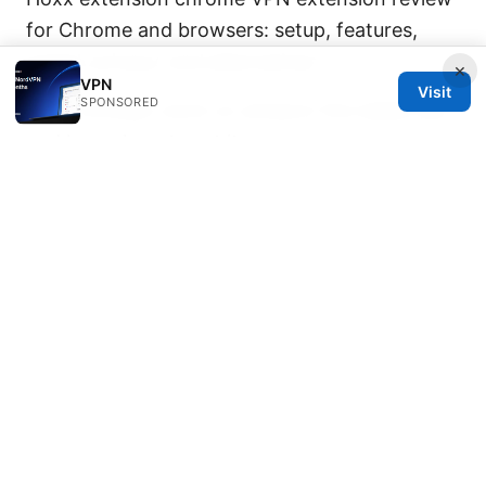
for Chrome and browsers: setup, features,
speed, privacy, and alternatives
×
VPN
Visit
SPONSORED
Does nordvpn work on amazon fire tablet yes
and heres how to set it up
Can governments actually track your vpn
usage lets find out: can they monitor, what you
can do, and how to stay private
Vpn 翻墙：全
面指南、实用步骤与常见问题解答
The Ultimate Guide to The Best VPN for
Vodafone Users in 2026: Fast, Secure, and
Easy to Use
Nordvpn dedicated ip review is it worth your
money in 2026: A Practical Deep Dive Into