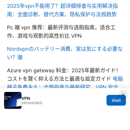
2025年vpn不能用了？超详细排查与实用解决指
南：全面诊断、替代方案、隐私保护与法规趋势
Pc 端 vpn 推荐：最新评测与选购指南，适合工
作、游戏与观影的高性价比 VPN
Nordvpnのバッテリー消費、実は気にする必要な
い？徹
Azure vpn gateway 料金：2025年最新ガイド！
コストを賢く抑える方法と最適な設定ガイド
电脑
梯子免费永久：全面指南与最新研究，VPN 安全
×
上网教程与评测
VPN
Visit
SPONSORED