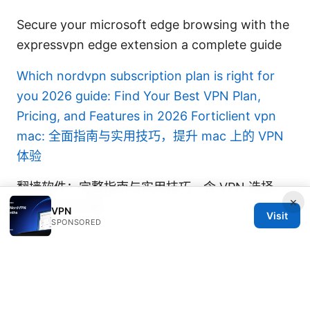
Secure your microsoft edge browsing with the
expressvpn edge extension a complete guide
Which nordvpn subscription plan is right for
you 2026 guide: Find Your Best VPN Plan,
Pricing, and Features in 2026
Forticlient vpn
mac: 全面指南与实用技巧，提升 mac 上的 VPN
体验
翻墙软件：完整指南与实用技巧，含 VPN 选择、
×
安装与常见问题
VPN
Visit
SPONSORED
© REDESSVIDA 2026