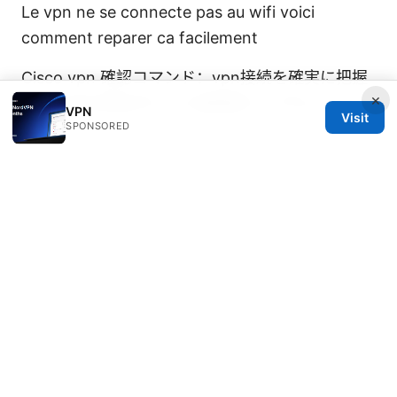
Le vpn ne se connecte pas au wifi voici
comment reparer ca facilement
Cisco vpn 確認コマンド：vpn接続を確実に把握
×
するための完全ガイドと実践的トラブルシューテ
VPN
Visit
SPONSORED
ィング
Vpn on edgerouter: a comprehensive guide to
deploying IPsec and remote access VPNs on
EdgeRouter devices
Esim 年卡 香港 2025 終極指南：選擇、購買與使
用攻略，VPN 使用與安全上網指南
© REDESSVIDA 2026