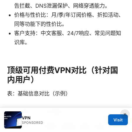
告拦截、DNS泄漏保护、网络穿透能力。
价格与性价比：月/季/年订阅价格、折扣活动、
同等功能下的性价比。
客户支持：中文客服、24/7响应、常见问题知
识库。
顶级可用付费VPN对比（针对国
内用户）
表：基础信息对比（示例）
VPN 服务
节点覆盖
默认
×
VPN
Visit
SPONSORED
A安VPN
香港、新加坡、美国、欧洲
Wir