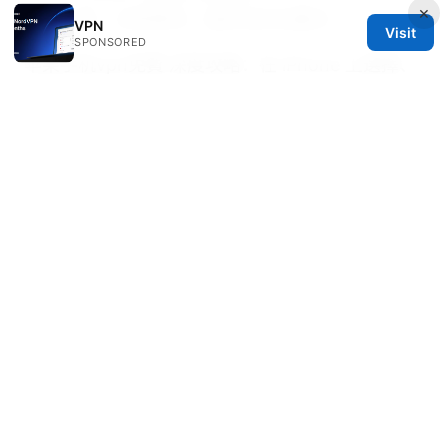
×
法、工具、注意事项、指标及安全要点
VPN
Visit
SPONSORED
苹果手机vpn免費 深度攻略：在 iPhone 上選擇、
安裝、設置與性能比較
魔法上网：VPN 全解—选择、使用与常见误区全
掌握，提升隐私与自由
Vpn Super 想要更安全的
上网？全面破解与实战指南
© REDESSVIDA 2026
Redessvida Group LLC
555 West Hastings Street
Vancouver, BC, V6B 4N7
CA