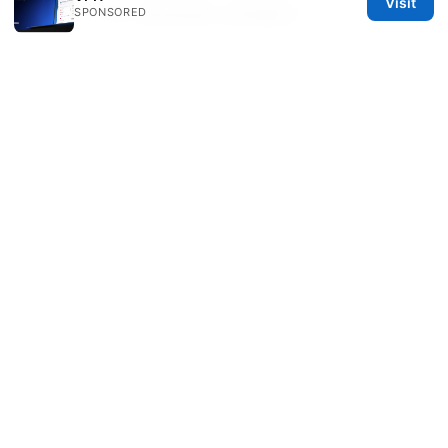
Visit
理工具、VPN 使用指南与排错要点
SPONSORED
The Ultimate Guide to the Best VPN for China
Travel in 2026: Fast, Safe, and Reliable Options
for 2026
怎么翻墙看youtube：2025年最全指南与vpn推
荐、速度、隐私保护、在中国可用的VPN、选择要
点、安装步骤与注意事项
香港 sim 卡購買指南：2025 年最新攻略，實體卡
與 esim 完整比較
科学上网工具：VPN、代理与隐
私的全面指南，提升上网自由与安全