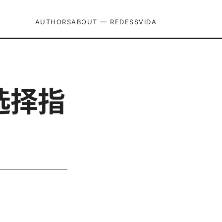
AUTHORS
ABOUT — REDESSVIDA
选择指