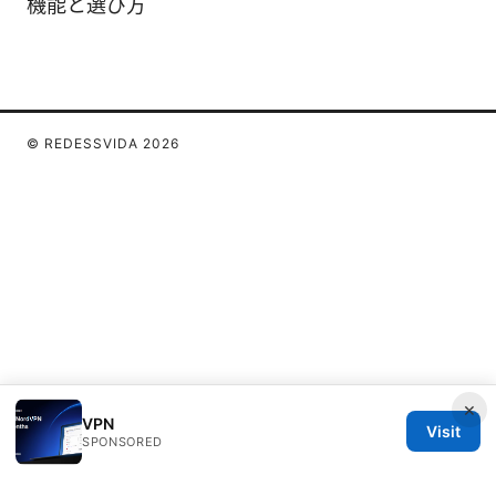
機能と選び方
© REDESSVIDA 2026
×
VPN
Visit
SPONSORED