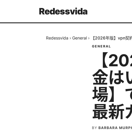
Redessvida
Redessvida
›
General
›
【2026年版】vpn
GENERAL
【2
金は
場】
最新
BY
BARBARA MURP