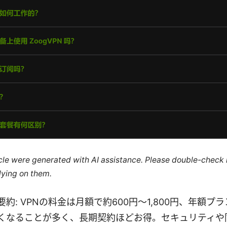
ticle were generated with AI assistance. Please double-check
lying on them.
約: VPNの料金は月額で約600円〜1,800円、年額プ
くなることが多く、長期契約ほどお得。セキュリティや