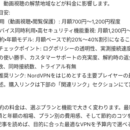
、動画視聴の解禁地域などが料金に影響します。
目安:
用（動画視聴・閲覧保護）: 月額700円〜1,200円程度
バイス同時利用・高セキュリティ機能重視: 月額1,200円〜
約・年額モデル: 月額ベースで約20%〜40%割引になる
チェックポイント: ログポリシーの透明性、実測接続速度
の使い勝手、カスタマーサポートの充実度、解約時の返
数、同時接続数、トライアル有無
推奨リンク: NordVPNをはじめとする主要プレイヤー
述。購入リンクは下部の「関連リンク」セクションにて
契約の料金は、選ぶプランと機能で大きく変わります。最新
額と年額の相場、プラン別の費用感、そして節約のコツ
記事を読めば、目的に合った最適なVPNを予算内で選べ