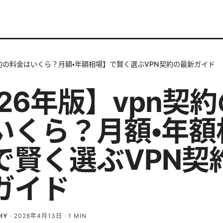
契約の料金はいくら？月額・年額相場】で賢く選ぶVPN契約の最新ガイド
026年版】vpn契
いくら？月額・年額
で賢く選ぶVPN契
ガイド
HY
·
2026年4月13日
·
1
MIN