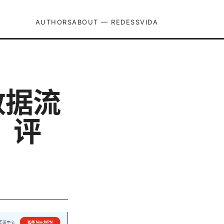
AUTHORS
ABOUT — REDESSVIDA
数据流
、评