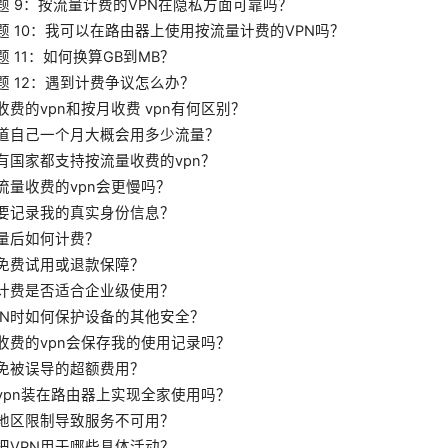
题 9：按流量计费的VPN在隐私方面可靠吗？
题 10：我可以在路由器上使用按流量计费的VPN吗？
 11：如何换算GB到MB？
题 12：遇到计费争议怎么办？
收费的vpn和按月收费 vpn有何区别？
道自己一个月大概会用多少流量？
有国家都支持按流量收费的vpn？
流量收费的vpn会更慢吗？
要记录我的真实身份信息？
量后如何计费？
免费试用或退款保障？
计费是否适合企业级使用？
PN时如何保护设备的其他安全？
收费的vpn会保存我的使用记录吗？
免被误导的超额费用？
vpn装在路由器上实现全家使用吗？
地区限制导致服务不可用？
把VPN用于哪些具体活动？