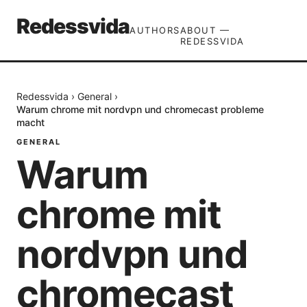
Redessvida
AUTHORS
ABOUT —
REDESSVIDA
Redessvida
›
General
›
Warum chrome mit nordvpn und chromecast probleme
macht
GENERAL
Warum
chrome mit
nordvpn und
chromecast