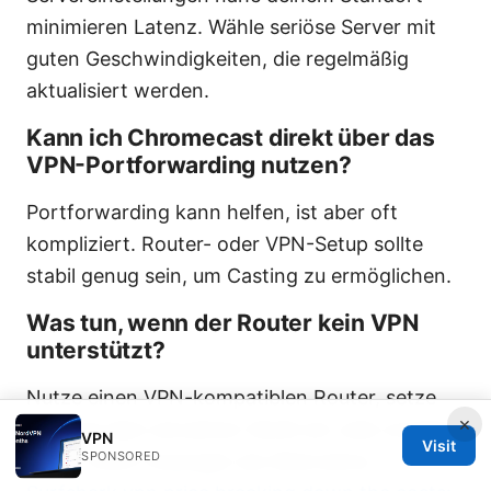
minimieren Latenz. Wähle seriöse Server mit
guten Geschwindigkeiten, die regelmäßig
aktualisiert werden.
Kann ich Chromecast direkt über das
VPN-Portforwarding nutzen?
Portforwarding kann helfen, ist aber oft
kompliziert. Router- oder VPN-Setup sollte
stabil genug sein, um Casting zu ermöglichen.
Was tun, wenn der Router kein VPN
unterstützt?
Nutze einen VPN-kompatiblen Router, setze
×
VPN auf dem einzelnen Gerät ein oder erwäge
VPN
Visit
SPONSORED
Smart-DNS-Lösungen als Alternative.