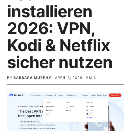
installieren
2026: VPN,
Kodi & Netflix
sicher nutzen
BY
BARBARA MURPHY
·
APRIL 3, 2026
·
9
MIN