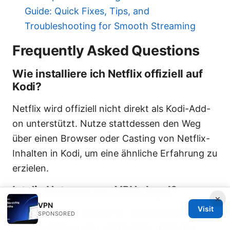
Guide: Quick Fixes, Tips, and
Troubleshooting for Smooth Streaming
Frequently Asked Questions
Wie installiere ich Netflix offiziell auf
Kodi?
Netflix wird offiziell nicht direkt als Kodi-Add-
on unterstützt. Nutze stattdessen den Weg
über einen Browser oder Casting von Netflix-
Inhalten in Kodi, um eine ähnliche Erfahrung zu
erzielen.
Ist die Nutzung von VPNs legal?
×
VPN
Visit
In den meisten Ländern ja, solange du keine
SPONSORED
Rechtsverletzungen begünstigst. Beachte