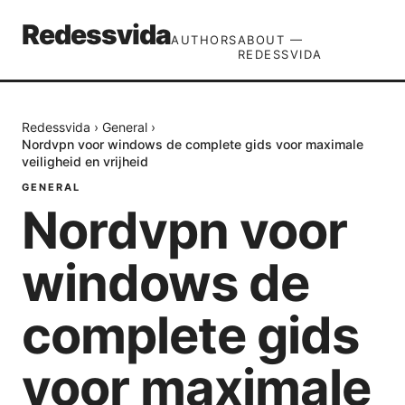
Redessvida
AUTHORS
ABOUT —
REDESSVIDA
Redessvida
›
General
›
Nordvpn voor windows de complete gids voor maximale
veiligheid en vrijheid
GENERAL
Nordvpn voor
windows de
complete gids
voor maximale