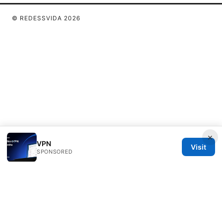
© REDESSVIDA 2026
×
VPN
Visit
SPONSORED
Redessvida Group LLC
555 West Hastings Street
Vancouver, BC, V6B 4N7
CA