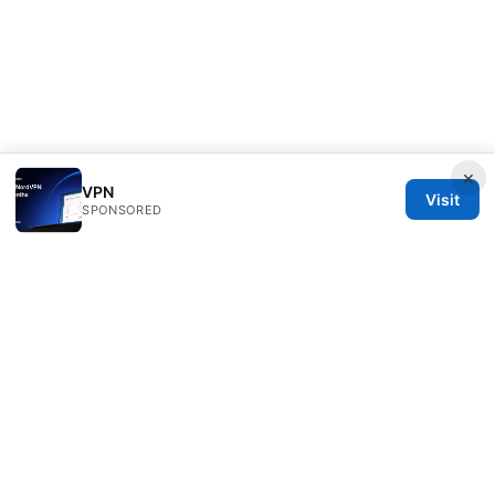
×
VPN
Visit
SPONSORED
Redessvida Group LLC
555 West Hastings Street
Vancouver, BC, V6B 4N7
CA
info@redessvida.org
+1-416-555-0129
About
Privacy Policy
Terms of Use