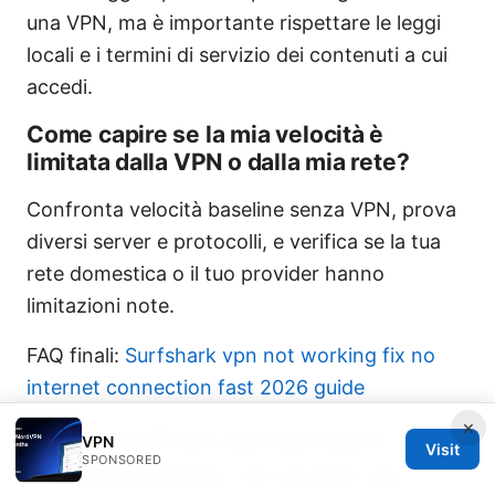
una VPN, ma è importante rispettare le leggi
locali e i termini di servizio dei contenuti a cui
accedi.
Come capire se la mia velocità è
limitata dalla VPN o dalla mia rete?
Confronta velocità baseline senza VPN, prova
diversi server e protocolli, e verifica se la tua
rete domestica o il tuo provider hanno
limitazioni note.
FAQ finali:
Surfshark vpn not working fix no
internet connection fast 2026 guide
×
Qual è la VPN più veloce per Netflix?
VPN
Visit
SPONSORED
Dipende dal server, ma i provider che