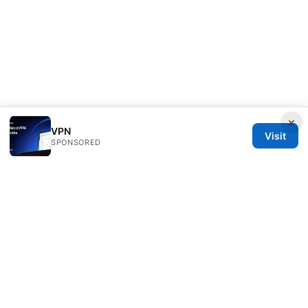
×
VPN
Visit
SPONSORED
Redessvida Group LLC
555 West Hastings Street
Vancouver, BC, V6B 4N7
CA
info@redessvida.org
+1-416-555-0129
About
Privacy Policy
Terms of Use