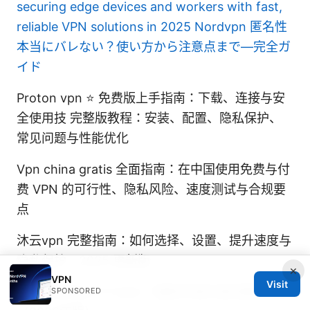
securing edge devices and workers with fast,
reliable VPN solutions in 2025
Nordvpn 匿名性
本当にバレない？使い方から注意点まで—完全ガ
イド
Proton vpn ⭐ 免费版上手指南：下载、连接与安
全使用技 完整版教程：安装、配置、隐私保护、
常见问题与性能优化
Vpn china gratis 全面指南：在中国使用免费与付
费 VPN 的可行性、隐私风险、速度测试与合规要
点
沐云vpn 完整指南：如何选择、设置、提升速度与
隐私保护，2025 更新版
×
VPN
Visit
一只手机可以几个esim？最新存储与激活数量解析
SPONSORED