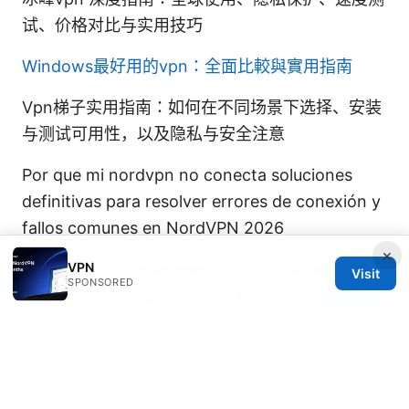
试、价格对比与实用技巧
Windows最好用的vpn：全面比較與實用指南
Vpn梯子实用指南：如何在不同场景下选择、安装
与测试可用性，以及隐私与安全注意
Por que mi nordvpn no conecta soluciones
definitivas para resolver errores de conexión y
fallos comunes en NordVPN 2026
×
Understanding the Five Eyes Alliance and How
VPN
Visit
SPONSORED
PureVPN Can Help Protect Your Privacy
Smart
vpnとは？2026年最新版！賢く選ぶvpnの機能と
選び方