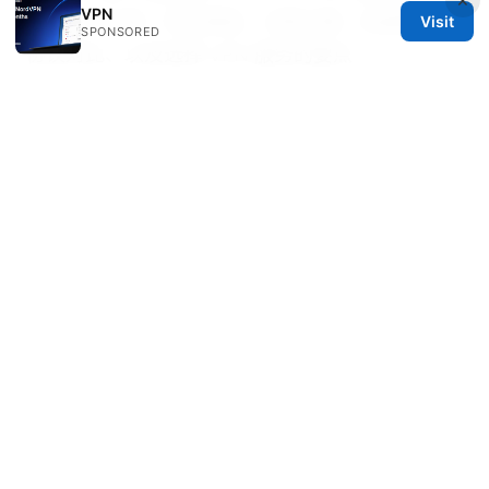
VPN
完整解决方案：常见原因、诊断步骤、快速修复、
Visit
SPONSORED
协议对比、以及选择 VPN 服务的要点
© REDESSVIDA 2026
Redessvida Group LLC
555 West Hastings Street
Vancouver, BC, V6B 4N7
CA
info@redessvida.org
+1-416-555-0129
About
Privacy Policy
Terms of Use