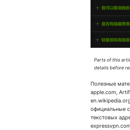
Parts of this ar
details before re
Полезные матер
apple.com, Artif
en.wikipedia.or
официальные с
текстовых адре
expressvpn.com