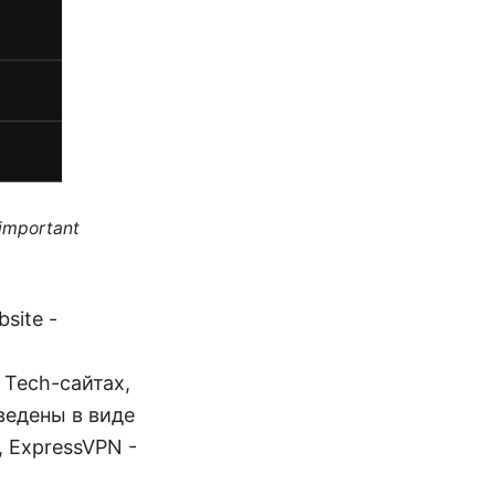
 important
site -
и Tech-сайтах,
ведены в виде
, ExpressVPN -