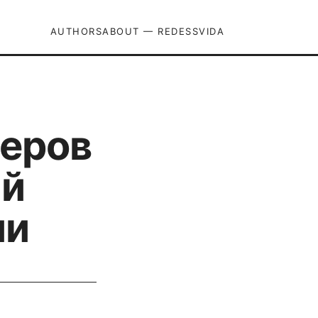
AUTHORS
ABOUT — REDESSVIDA
меров
ый
ии