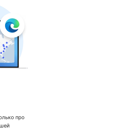
только про
ьшей