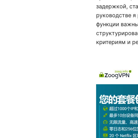
задержкой, ст
руководстве я 
функции важны
структурирова
критериям и р