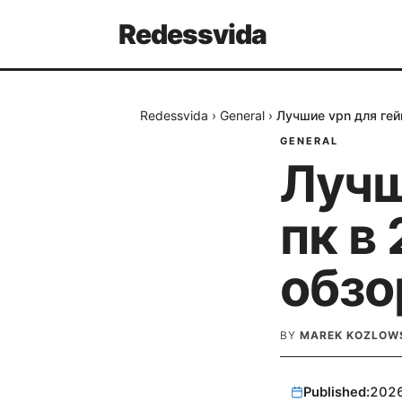
Redessvida
Redessvida
›
General
›
Лучшие vpn для гей
GENERAL
Лучш
пк в
обзо
BY
MAREK KOZLOW
Published:
202