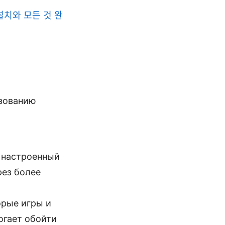
n 설치와 모든 것 완
ьзованию
о настроенный
ез более
орые игры и
огает обойти