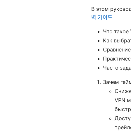
В этом руково
벽 가이드
Что такое
Как выбра
Сравнение
Практичес
Часто зад
Зачем гей
Сниже
VPN м
быстр
Досту
трейл