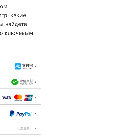
том
гр, какие
ы найдете
по ключевым