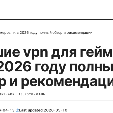
меров пк в 2026 году полный обзор и рекомендации
ие vpn для гей
 2026 году полн
р и рекомендац
SKI
·
APRIL 13, 2026
·
6
MIN
6-04-13
·
Last updated:
2026-05-10